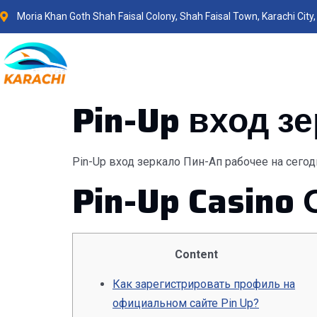
Moria Khan Goth Shah Faisal Colony, Shah Faisal Town, Karachi City,
Pin-Up вход з
Pin-Up вход зеркало Пин-Ап рабочее на сегод
Pin-Up Casino
Content
Как зарегистрировать профиль на
официальном сайте Pin Up?