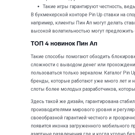
Такие игры гарантируют честность, вед
В букмекерской конторе Pin Up ставки на спо
например, клиенты Пин Ап могут делать ставк
высокой волатильностью могут предложит
ТОП 4 новинок Пин Ап
Такие способы помогают обходить блокировки
сложности с выводом денег или прохождение
пользоваться только зеркалом. Каталог Pin 
бренды, которые работают уже много лет и н
слоты более молодых разработчиков, которы
Здесь такой же дизайн, гарантирована стаб
производителями мирового уровня и регуляр
своеобразной гарантией честного и прозрач
появится иконка загруженного мобильного пр
азартные развлечения где и когда угодно без