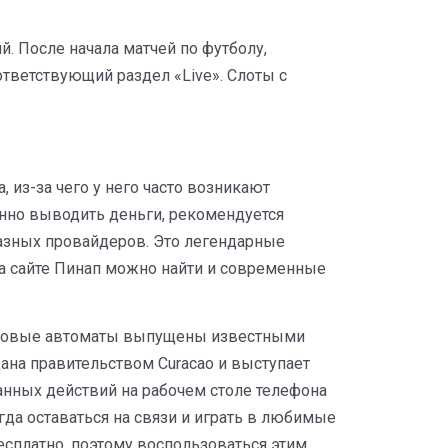
й. После начала матчей по футболу,
ответствующий раздел «Live». Слоты с
 из-за чего у него часто возникают
нно выводить деньги, рекомендуется
разных провайдеров. Это легендарные
На сайте Пинап можно найти и современные
 игровые автоматы выпущены известными
ана правительством Curacao и выступает
анных действий на рабочем столе телефона
гда оставаться на связи и играть в любимые
бесплатно, поэтому воспользоваться этим