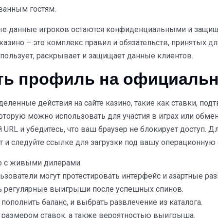
ванным гостям.
овые данные игроков остаются конфиденциальными и защи
казино – это комплекс правил и обязательств, принятых д
использует, раскрывает и защищает данные клиентов.
ть профиль на официально
ленные действия на сайте казино, такие как ставки, подт
оторую можно использовать для участия в играх или обмен
URL и убедитесь, что ваш браузер не блокирует доступ. 
т и следуйте ссылке для загрузки под вашу операционную 
 но с живыми дилерами.
ьзователи могут протестировать интерфейс и азартные раз
ть регулярные выигрыши после успешных спинов.
 пополнить баланс, и выбрать развлечение из каталога.
и размером ставок, а также вероятностью выигрыша.