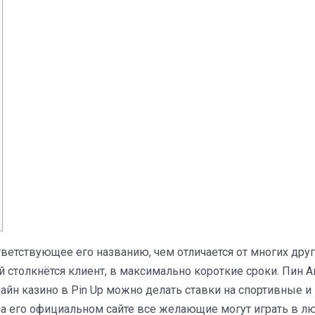
тветствующее его названию, чем отличается от многих др
столкнётся клиент, в максимально короткие сроки. Пин Ап 
айн казино в Pin Up можно делать ставки на спортивные 
на его официальном сайте все желающие могут играть в лю