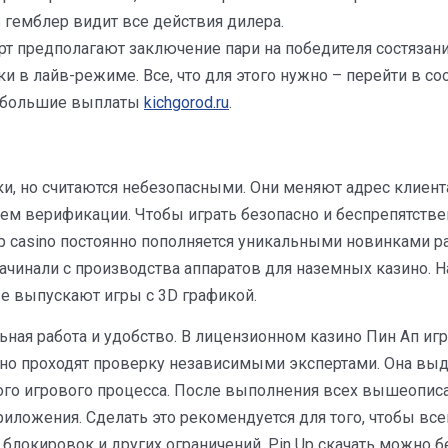
ь гемблер видит все действия дилера.
рт предполагают заключение пари на победителя состязани
и в лайв-режиме. Все, что для этого нужно – перейти в со
ь большие выплаты
kichgorod.ru
.
, но считаются небезопасными. Они меняют адрес клиента,
м верификации. Чтобы играть безопасно и беспрепятстве
Up casino постоянно пополняется уникальными новинками 
ачинали с производства аппаратов для наземных казино. 
е выпускают игры с 3D графикой.
ильная работа и удобство. В лицензионном казино Пин Ап
но проходят проверку независимыми экспертами. Она выд
ного игрового процесса. После выполнения всех вышеопис
иложения. Сделать это рекомендуется для того, чтобы все
 блокировок и других ограничений. Pin Up скачать можно 