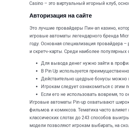
Casino – это виртуальный игорный клуб, основ
Авторизация на сайте
Это лучшие провайдеры Пин-ап казино, котор
игровые автоматы легендарного бренда Micr
году. Основная специализация провайдера – 
и скретч-карты. Среди наиболее популярных с
Для вывода денег нужно зайти в профи
В Pin Up используется преимущественно
Действительно щедрые бонусы можно по
Игрокам следует ознакомиться с этим п
Если его не использовать вовремя, то 
Игровые автоматы Pin-up охватывают широки
фильмов и комиксов. Тематика часто влияет
классических слотах до 243 способов выигр
модели позволяют игрокам выбирать, на сколь