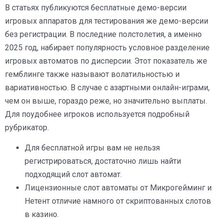
В статьях публикуются бесплатные демо-версии
игровых аппаратов для тестирования же демо-версии
без регистрации. В последние полстолетия, а именно
2025 год, набирает популярность условное разделение
игровых автоматов по дисперсии. Этот показатель же
гемблинге также называют волатильностью и
вариативностью. В случае с азартными онлайн-играми,
чем он выше, гораздо реже, но значительно выплаты.
Для поудобнее игроков используется подробный
рубрикатор.
Для бесплатной игры вам не нельзя
регистрироваться, достаточно лишь найти
подходящий слот автомат.
Лицензионные слот автоматы от Микрогейминг и
Нетент отличие намного от скриптованных слотов
в казино.