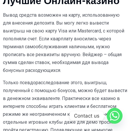
Лучшие Онлайн-казино
Вывод средств возможен на карту, использованную
для внесения депозита. Вы могу легко вывести
выигрыш на свою карту Visa или Mastercard, с которой
пополняли счет. Если кварплату вносились через
терминал самообслуживания наличными, нужно
прописать все реквизиты вручную. Вейджер – общая
сумма сделан ставок, необходимая ддя вывода
бонусных расходующихся.
Только псевдорасследование этого, выигрыш,
полученный с помощью бонусов, можно будет вывести
в денежном эквиваленте. Практически все казино в
интернете способны играть клиентам и бесплатном
режиме же неограниченном количестве. Только
Contact us
отдельные игровые клубы даже для демо просят
пройти регистрацию. Подавляющее же немногие