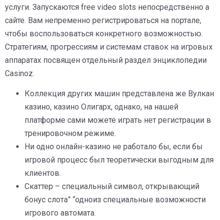
услуги. Запускаются free video slots непосредственно а
сайте. Вам непременно регистрироваться на портале,
чтобы воспользоваться конкретного возможностью.
Стратегиям, прогрессиям и системам ставок на игровых
аппаратах посвящен отдельный раздел энциклопедии
Casinoz.
Коллекция других машин представлена же Вулкан
казино, казино Олигарх, однако, на нашей
платформе сами можете играть нет регистрации в
тренировочном режиме.
Ни одно онлайн-казино не работало бы, если бы
игровой процесс был теоретически выгодным для
клиентов.
Скаттер – специальный символ, открывающий
бонус слота” “одноиз специальные возможности
игрового автомата.