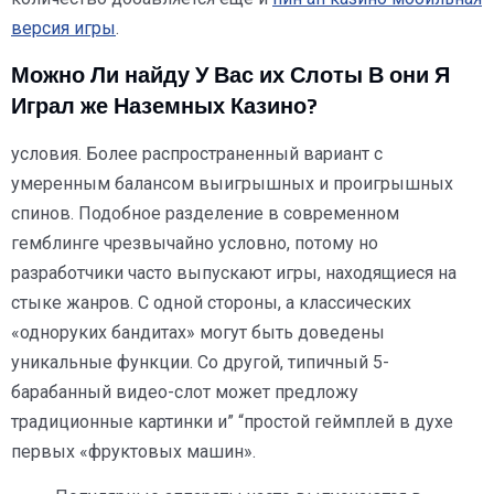
версия игры
.
Можно Ли найду У Вас их Слоты В они Я
Играл же Наземных Казино?
условия. Более распространенный вариант с
умеренным балансом выигрышных и проигрышных
спинов. Подобное разделение в современном
гемблинге чрезвычайно условно, потому но
разработчики часто выпускают игры, находящиеся на
стыке жанров. С одной стороны, а классических
«одноруких бандитах» могут быть доведены
уникальные функции. Со другой, типичный 5-
барабанный видео-слот может предложу
традиционные картинки и” “простой геймплей в духе
первых «фруктовых машин».