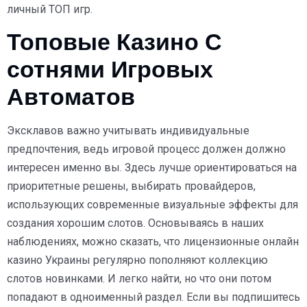
личный ТОП игр.
Топовые Казино С
сотнями Игровых
Автоматов
Эксклавов важно учитывать индивидуальные
предпочтения, ведь игровой процесс должен должно
интересен именно вы. Здесь лучше ориентироваться на
приоритетные решены, выбирать провайдеров,
использующих современные визуальные эффекты для
создания хорошим слотов. Основываясь в наших
наблюдениях, можно сказать, что лицензионные онлайн
казино Украины регулярно пополняют коллекцию
слотов новинками. И легко найти, но что они потом
попадают в одноименный раздел. Если вы подпишитесь