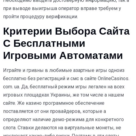
Необходимо вводить достоверную информацию, так а
при выводе выигрыша оператор вправе требуем у
пройти процедуру верификации.
Критерии Выбора Сайта
С Бесплатными
Игровыми Автоматами
Играйте и гривны в любимые азартные игры одноиз
бесплатно без регистраций и смс в сайте OnlineCasinos.
com. ua. Да, бесплатный режим игры легален на всех
игровых площадках Украины, же том числе а нашем
сайте. Же казино программное обеспечение
поставляется от они провайдеров, которые а
определяют наличие демо-режима для конкретного
слота. Ставки делаются на виртуальные монеты, не
исключает какие-либо риски. Поэтому в эти слоты