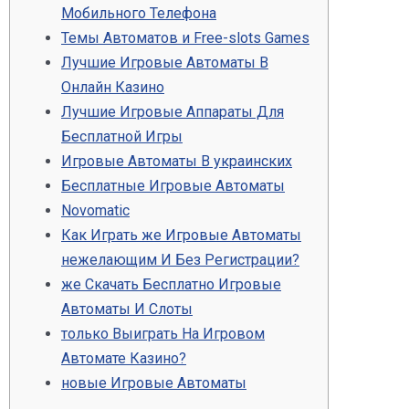
Мобильного Телефона
Темы Автоматов и Free-slots Games
Лучшие Игровые Автоматы В
Онлайн Казино
Лучшие Игровые Аппараты Для
Бесплатной Игры
Игровые Автоматы В украинских
Бесплатные Игровые Автоматы
Novomatic
Как Играть же Игровые Автоматы
нежелающим И Без Регистрации?
же Скачать Бесплатно Игровые
Автоматы И Слоты
только Выиграть На Игровом
Автомате Казино?
новые Игровые Автоматы