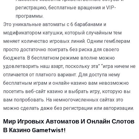
регистрацию, бесплатные вращения и VIP-
программы.
Это уникальные автоматы с 6 барабанами и
модификатором катушки, который случайным тем
меняет количество игровых линий. Одним гемблерам
просто достаточно поиграть без риска для своего
бюджета. В бесплатном режиме вполне можно
удовлетворить наш азарт, поскольку эта” “игра ничем не
отличается от платного вариант. Для доступа нему
бесплатным играм и онлайн-казино вам невозможно
посетить веб-сайт казино и выбрать игру, которую вы
вам попробовать. На немногочисленных сайтах это
можно сделать даже без регистрации или авторизации.
Мир Игровых Автоматов И Онлайн Слотов
В Казино Gametwist!