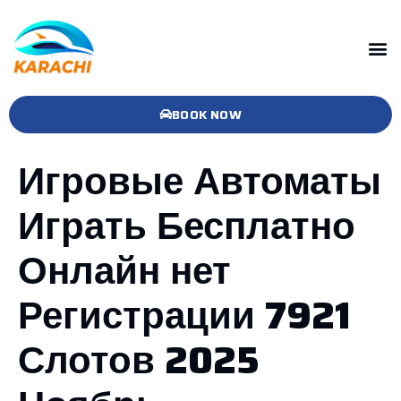
BOOK NOW
Игровые Автоматы
Играть Бесплатно
Онлайн нет
Регистрации 7921
Слотов 2025