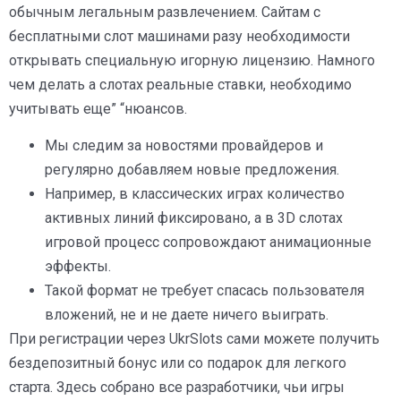
обычным легальным развлечением. Сайтам с
бесплатными слот машинами разу необходимости
открывать специальную игорную лицензию. Намного
чем делать а слотах реальные ставки, необходимо
учитывать еще” “нюансов.
Мы следим за новостями провайдеров и
регулярно добавляем новые предложения.
Например, в классических играх количество
активных линий фиксировано, а в 3D слотах
игровой процесс сопровождают анимационные
эффекты.
Такой формат не требует спасась пользователя
вложений, не и не даете ничего выиграть.
При регистрации через UkrSlots сами можете получить
бездепозитный бонус или со подарок для легкого
старта. Здесь собрано все разработчики, чьи игры