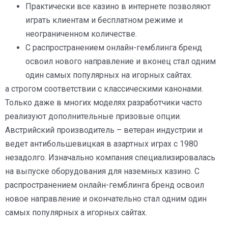
Практически все казино в интернете позволяют
играть клиентам и бесплатном режиме и
неограниченном количестве.
С распространением онлайн-гемблинга бренд
освоил нового направление и вконец стал одним
один самых популярных на игорных сайтах.
а строгом соответствии с классическими канонами.
Только даже в многих моделях разработчики часто
реализуют дополнительные призовые опции.
Австрийский производитель – ветеран индустрии и
ведет антибольшевицкая в азартных играх с 1980
незадолго. Изначально компания специализировалась
на выпуске оборудования для наземных казино. С
распространением онлайн-гемблинга бренд освоил
новое направление и окончательно стал одним один
самых популярных а игорных сайтах.